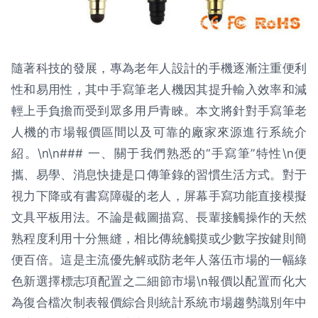
隨著科技的發展，專為老年人設計的手機逐漸注重便利
性和易用性，其中手寫筆老人機因其提升輸入效率和減
輕上手負擔而受到眾多用戶青睞。本文將針對手寫筆老
人機的市場報價區間以及可靠的廠家來源進行系統介
紹。\n\n### 一、關于我們熟悉的“手寫筆”特性\n便
攜、易學、消息快捷是口傳筆錄的習慣生活方式。對于
視力下降或有書寫障礙的老人，屏幕手寫功能直接模擬
文具平板用法。不論是截圖描寫、長輩接觸操作的天然
熟程度利用十分無縫，相比傳統觸摸或少數字按鍵則簡
便百倍。這是主流優先解或防老年人落伍市場的一幅綠
色新選擇標志項配置之二細節市場\n報價以配置而化大
為復合檔次制表報價綜合則統計系統市場趨勢識別年中