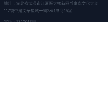
地址：湖北省武漢市江夏區大橋新區辦事處文化大道
117號中建文華星城一期2棟1層商15室
電話：1310013**
Copyright © 2026
www.fitnesscenter.com.cn
手
寫筆
武漢涂友小二科技有限公司
手寫筆
版權所有
Sitemap
感谢您访问我们的网站，您可能还对以下资源感兴趣：南京
仙桥电子技术有限公司
先锋色成人AV资源站|先锋色情片|先锋色色导航|先锋色色日韩|
先锋色色资源|先锋色五月|先锋色亚洲|先锋色资源|先锋色资源
123|先锋色资源av
网站地图