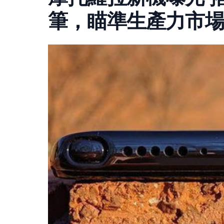
筆，瞄準生產力市