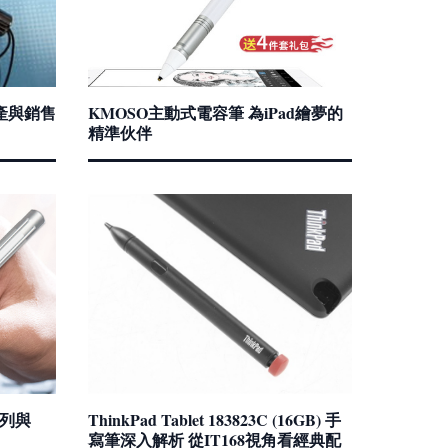
產與銷售
KMOSO主動式電容筆 為iPad繪夢的
精準伙伴
系列與
ThinkPad Tablet 183823C (16GB) 手
寫筆深入解析 從IT168視角看經典配