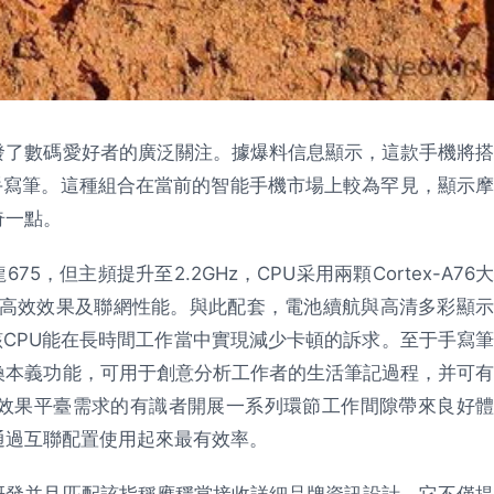
發了數碼愛好者的廣泛關注。據爆料信息顯示，這款手機將搭
手寫筆。這種組合在當前的智能手機市場上較為罕見，顯示摩
奇一點。
，但主頻提升至2.2GHz，CPU采用兩顆Cortex-A76大
提高效效果及聯網性能。與此配套，電池續航與高清多彩顯示
該CPU能在長時間工作當中實現減少卡頓的訴求。至于手寫筆
換本義功能，可用于創意分析工作者的生活筆記過程，并可有
效果平臺需求的有識者開展一系列環節工作間隙帶來良好體
通過互聯配置使用起來最有效率。
研發并且匹配該指稱應穩當接收詳細品牌資訊設計。它不僅提