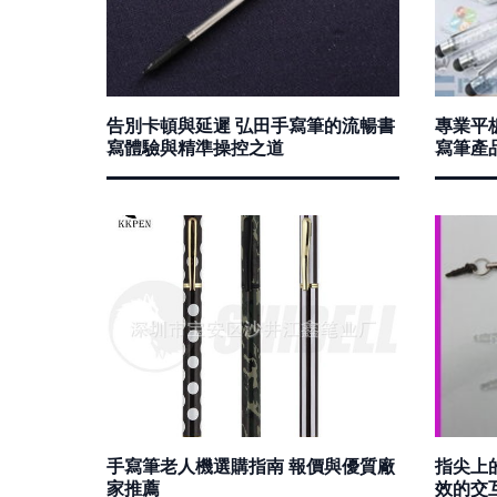
告別卡頓與延遲 弘田手寫筆的流暢書
專業平
寫體驗與精準操控之道
寫筆產
手寫筆老人機選購指南 報價與優質廠
指尖上
家推薦
效的交