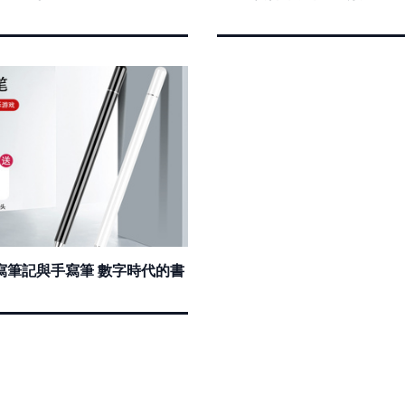
寫筆記與手寫筆 數字時代的書