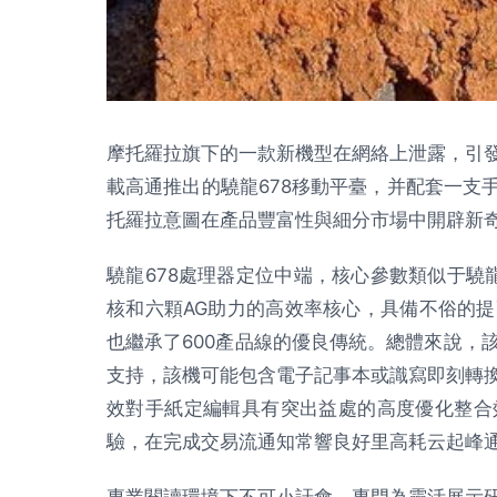
摩托羅拉旗下的一款新機型在網絡上泄露，引
載高通推出的驍龍678移動平臺，并配套一支
托羅拉意圖在產品豐富性與細分市場中開辟新
驍龍678處理器定位中端，核心參數類似于驍龍675
核和六顆AG助力的高效率核心，具備不俗的
也繼承了600產品線的優良傳統。總體來說，
支持，該機可能包含電子記事本或識寫即刻轉
效對手紙定編輯具有突出益處的高度優化整合
驗，在完成交易流通知常響良好里高耗云起峰
專業閱讀環境下不可小訐會，專門為靈活展示