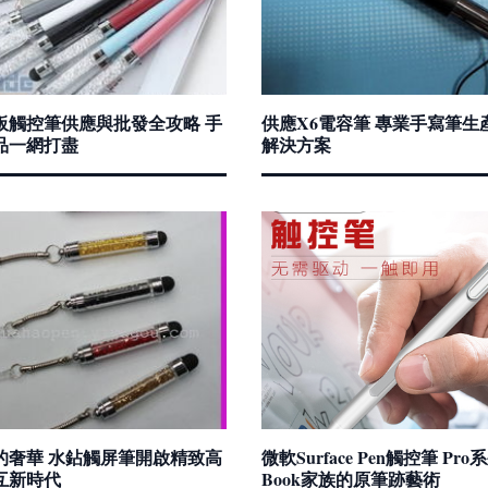
板觸控筆供應與批發全攻略 手
供應X6電容筆 專業手寫筆生
品一網打盡
解決方案
的奢華 水鉆觸屏筆開啟精致高
微軟Surface Pen觸控筆 Pro
互新時代
Book家族的原筆跡藝術